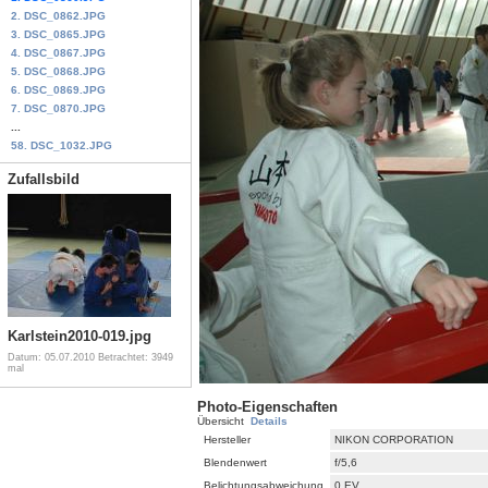
2. DSC_0862.JPG
3. DSC_0865.JPG
4. DSC_0867.JPG
5. DSC_0868.JPG
6. DSC_0869.JPG
7. DSC_0870.JPG
...
58. DSC_1032.JPG
Zufallsbild
Karlstein2010-019.jpg
Datum: 05.07.2010
Betrachtet: 3949
mal
Photo-Eigenschaften
Übersicht
Details
Hersteller
NIKON CORPORATION
Blendenwert
f/5,6
Belichtungsabweichung
0 EV