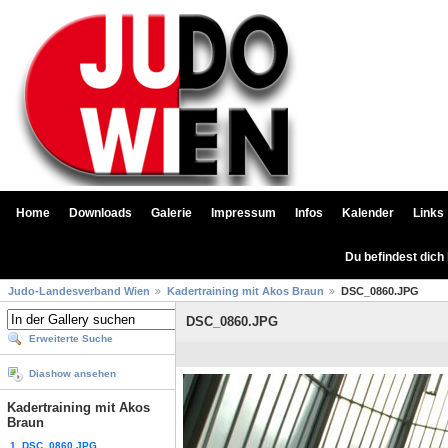
Home
Downloads
Galerie
Impressum
Infos
Kalender
Links
Du befindest dich
Judo-Landesverband Wien
Kadertraining mit Akos Braun
DSC_0860.JPG
DSC_0860.JPG
Erweiterte Suche
Diashow ansehen
Kadertraining mit Akos
Braun
1. DSC_0860.JPG