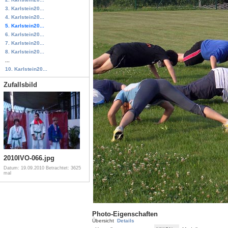
3. Karlstein20...
4. Karlstein20...
5. Karlstein20...
6. Karlstein20...
7. Karlstein20...
8. Karlstein20...
...
10. Karlstein20...
Zufallsbild
2010IVO-066.jpg
Datum: 19.09.2010
Betrachtet: 3625
mal
Photo-Eigenschaften
Übersicht
Details