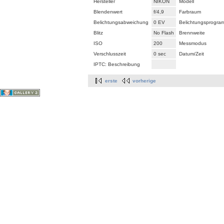
Hersteller
NIKON
Modell
Blendenwert
f/4,9
Farbraum
Belichtungsabweichung
0 EV
Belichtungsprogra
Blitz
No Flash
Brennweite
ISO
200
Messmodus
Verschlusszeit
0 sec
Datum/Zeit
IPTC: Beschreibung
erste
vorherige