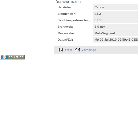
Übersicht
Details
Hersteller
Canon
Blendenwert
f/3,2
Belichtungsabweichung
0 EV
Brennweite
5,9 mm
Messmodus
Multi-Segment
Datum/Zeit
Mo 05 Jul 2010 06:59:41 CE
erste
vorherige