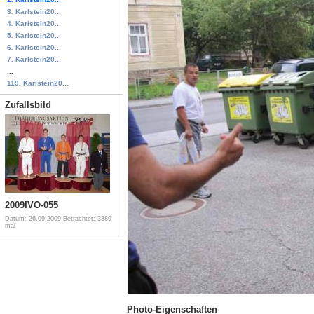
3. Karlstein20...
4. Karlstein20...
5. Karlstein20...
6. Karlstein20...
7. Karlstein20...
...
119. Karlstein20...
Zufallsbild
2009IVO-055
Datum: 26.09.2009
Betrachtet: 3389
mal
Photo-Eigenschaften