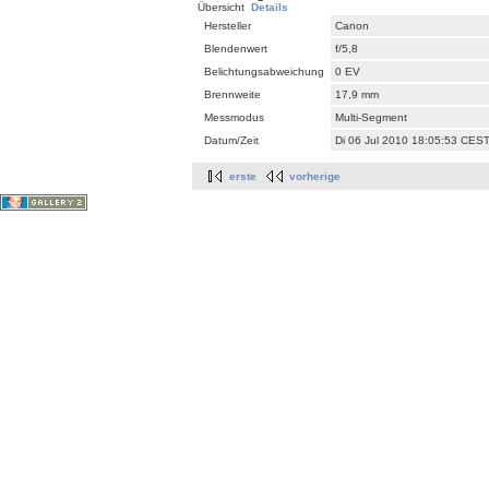
Übersicht
Details
Hersteller
Canon
Blendenwert
f/5,8
Belichtungsabweichung
0 EV
Brennweite
17,9 mm
Messmodus
Multi-Segment
Datum/Zeit
Di 06 Jul 2010 18:05:53 CES
erste
vorherige