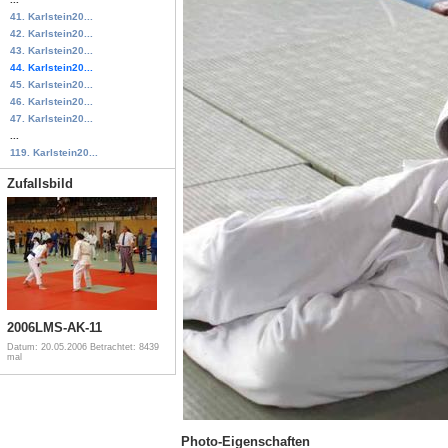
41. Karlstein20...
42. Karlstein20...
43. Karlstein20...
44. Karlstein20...
45. Karlstein20...
46. Karlstein20...
47. Karlstein20...
...
119. Karlstein20...
Zufallsbild
2006LMS-AK-11
Datum: 20.05.2006
Betrachtet: 8439
mal
Photo-Eigenschaften