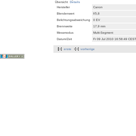
Übersicht
Details
Hersteller
Canon
Blendenwert
f/5,8
Belichtungsabweichung
0 EV
Brennweite
17,9 mm
Messmodus
Multi-Segment
Datum/Zeit
Fr 09 Jul 2010 16:58:49 CES
erste
vorherige