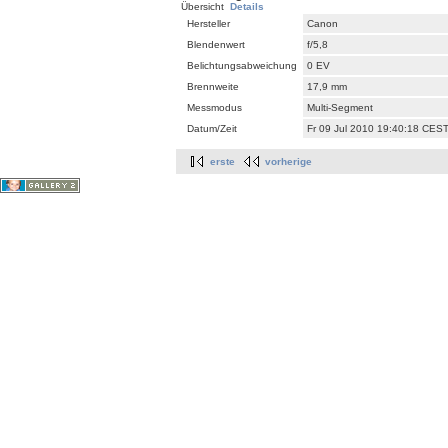
Übersicht
Details
Hersteller
Canon
Blendenwert
f/5,8
Belichtungsabweichung
0 EV
Brennweite
17,9 mm
Messmodus
Multi-Segment
Datum/Zeit
Fr 09 Jul 2010 19:40:18 CES
erste
vorherige