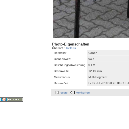
Photo-Eigenschaften
Übersicht
Details
Hersteller
Canon
Blendenwert
f/4,5
Belichtungsabweichung
0 EV
Brennweite
12,49 mm
Messmodus
Multi-Segment
Datum/Zeit
Fr 09 Jul 2010 20:28:08 CES
erste
vorherige