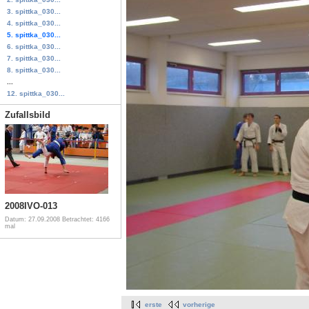
3. spittka_030...
4. spittka_030...
5. spittka_030...
6. spittka_030...
7. spittka_030...
8. spittka_030...
...
12. spittka_030...
Zufallsbild
2008IVO-013
Datum: 27.09.2008
Betrachtet: 4166
mal
erste
vorherige