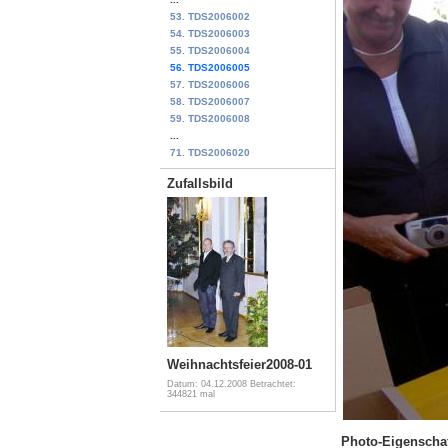
53. TDS2006002
54. TDS2006003
55. TDS2006004
56. TDS2006005
57. TDS2006006
58. TDS2006007
59. TDS2006008
...
71. TDS2006020
Zufallsbild
Weihnachtsfeier2008-01
Datum: 04.12.2008
Betrachtet:
344821 mal
Photo-Eigenscha