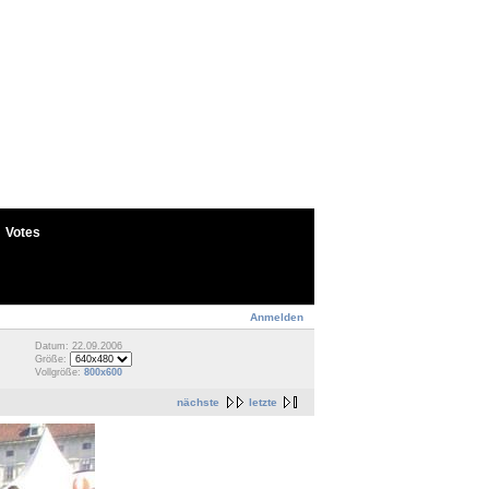
Votes
Anmelden
Datum: 22.09.2006
Größe:
Vollgröße:
800x600
nächste
letzte