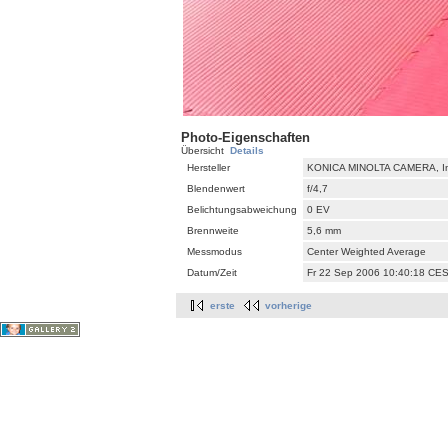
Photo-Eigenschaften
Übersicht
Details
Hersteller
KONICA MINOLTA CAMERA, In
Blendenwert
f/4,7
Belichtungsabweichung
0 EV
Brennweite
5,6 mm
Messmodus
Center Weighted Average
Datum/Zeit
Fr 22 Sep 2006 10:40:18 CE
erste
vorherige