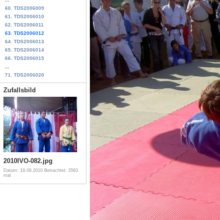
60. TDS2006009
61. TDS2006010
62. TDS2006011
63. TDS2006012
64. TDS2006013
65. TDS2006014
66. TDS2006015
...
71. TDS2006020
Zufallsbild
2010IVO-082.jpg
Datum: 19.09.2010
Betrachtet: 3563
mal