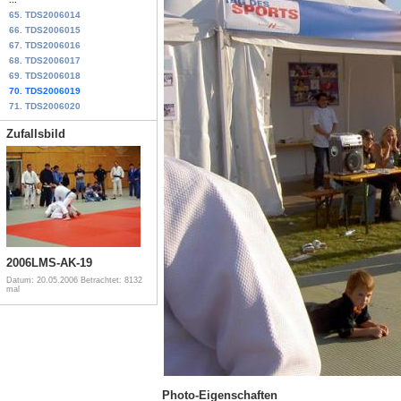
65. TDS2006014
66. TDS2006015
67. TDS2006016
68. TDS2006017
69. TDS2006018
70. TDS2006019
71. TDS2006020
Zufallsbild
2006LMS-AK-19
Datum: 20.05.2006
Betrachtet: 8132
mal
Photo-Eigenschaften