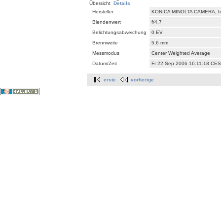
Übersicht
Details
Hersteller
KONICA MINOLTA CAMERA, In
Blendenwert
f/4,7
Belichtungsabweichung
0 EV
Brennweite
5,6 mm
Messmodus
Center Weighted Average
Datum/Zeit
Fr 22 Sep 2006 16:11:18 CE
erste
vorherige