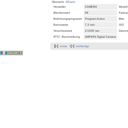
Übersicht
Details
Hersteller
CAMERA
Modell
Blendenwert
f/8
Farbr
Belichtungsprogramm
Program Action
Blitz
Brennweite
7,3 mm
ISO
Verschlusszeit
1/1000 sec
Datum/
IPTC: Beschreibung
4MP859 Digital Camera
erste
vorherige