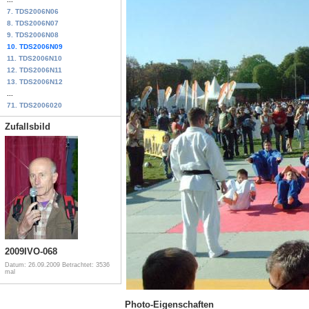
7. TDS2006N06
8. TDS2006N07
9. TDS2006N08
10. TDS2006N09
11. TDS2006N10
12. TDS2006N11
13. TDS2006N12
...
71. TDS2006020
Zufallsbild
2009IVO-068
Datum: 26.09.2009
Betrachtet: 3536
mal
Photo-Eigenschaften