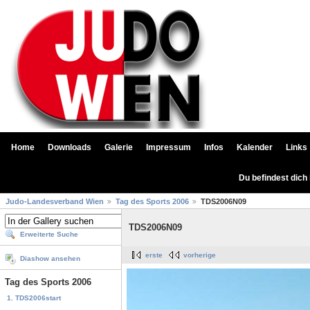
Home
Downloads
Galerie
Impressum
Infos
Kalender
Links
Du befindest dich
Judo-Landesverband Wien
Tag des Sports 2006
TDS2006N09
TDS2006N09
Erweiterte Suche
erste
vorherige
Diashow ansehen
Tag des Sports 2006
1. TDS2006start
...