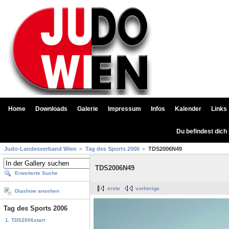
Home
Downloads
Galerie
Impressum
Infos
Kalender
Links
Du befindest dich
Judo-Landesverband Wien
Tag des Sports 2006
TDS2006N49
TDS2006N49
Erweiterte Suche
erste
vorherige
Diashow ansehen
Tag des Sports 2006
1. TDS2006start
...