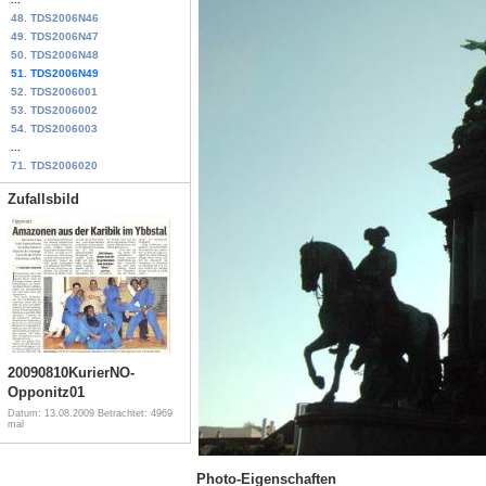
48. TDS2006N46
49. TDS2006N47
50. TDS2006N48
51. TDS2006N49
52. TDS2006001
53. TDS2006002
54. TDS2006003
...
71. TDS2006020
Zufallsbild
20090810KurierNO-
Opponitz01
Datum: 13.08.2009
Betrachtet: 4969
mal
Photo-Eigenschaften