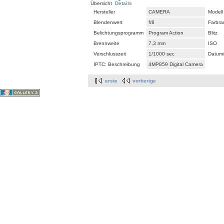
Übersicht
Details
Hersteller
CAMERA
Modell
Blendenwert
f/8
Farbr
Belichtungsprogramm
Program Action
Blitz
Brennweite
7,3 mm
ISO
Verschlusszeit
1/1000 sec
Datum/
IPTC: Beschreibung
4MP859 Digital Camera
erste
vorherige