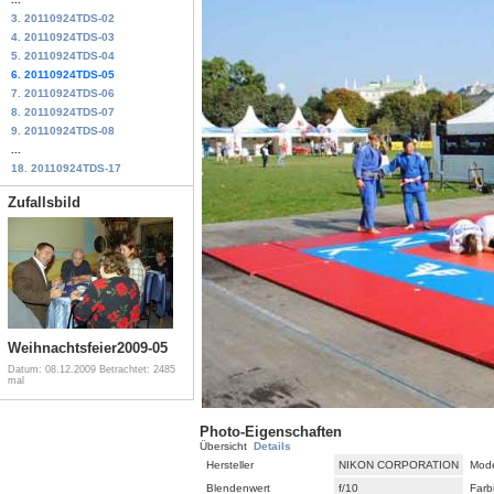
3. 20110924TDS-02
4. 20110924TDS-03
5. 20110924TDS-04
6. 20110924TDS-05
7. 20110924TDS-06
8. 20110924TDS-07
9. 20110924TDS-08
...
18. 20110924TDS-17
Zufallsbild
Weihnachtsfeier2009-05
Datum: 08.12.2009
Betrachtet: 2485
mal
Photo-Eigenschaften
Übersicht
Details
Hersteller
NIKON CORPORATION
Mode
Blendenwert
f/10
Farb