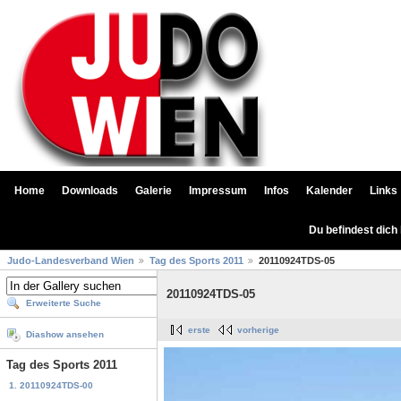
Home
Downloads
Galerie
Impressum
Infos
Kalender
Links
Du befindest dich
Judo-Landesverband Wien
Tag des Sports 2011
20110924TDS-05
20110924TDS-05
Erweiterte Suche
erste
vorherige
Diashow ansehen
Tag des Sports 2011
1. 20110924TDS-00
...