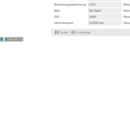
Belichtungsabweichung
0 EV
Beli
Blitz
No Flash
Bren
ISO
1600
Mes
Verschlusszeit
1/2500 sec
Datu
erste
vorherige