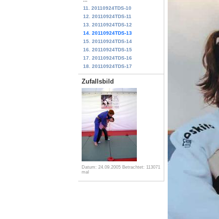
11. 20110924TDS-10
12. 20110924TDS-11
13. 20110924TDS-12
14. 20110924TDS-13
15. 20110924TDS-14
16. 20110924TDS-15
17. 20110924TDS-16
18. 20110924TDS-17
Zufallsbild
Datum: 24.09.2005
Betrachtet: 113071
mal