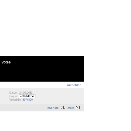
Votes
Anmelden
Datum: 24.09.2011
Größe:
Vollgröße:
537x800
nächste
letzte