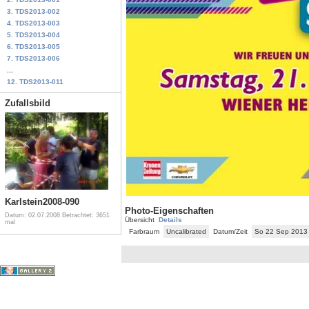
3. TDS2013-002
4. TDS2013-003
5. TDS2013-004
6. TDS2013-005
7. TDS2013-006
...
12. TDS2013-011
Zufallsbild
Karlstein2008-090
Photo-Eigenschaften
Datum: 02.07.2008
Betrachtet: 3651
Übersicht
Details
mal
Farbraum
Uncalibrated
Datum/Zeit
So 22 Sep 2013