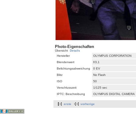
Photo-Eigenschaften
Übersicht
Details
Hersteller
OLYMPUS CORPORATION
Blendenwert
f/3,1
Belichtungsabweichung
0 EV
Blitz
No Flash
ISO
50
Verschlusszeit
1/125 sec
IPTC: Beschreibung
OLYMPUS DIGITAL CAMERA
erste
vorherige