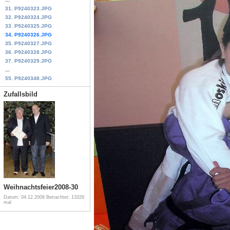
31. P9240323.JPG
32. P9240324.JPG
33. P9240325.JPG
34. P9240326.JPG
35. P9240327.JPG
36. P9240328.JPG
37. P9240329.JPG
...
55. P9240348.JPG
Zufallsbild
Weihnachtsfeier2008-30
Datum: 04.12.2008
Betrachtet: 13329
mal