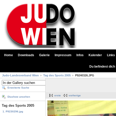
Home
Downloads
Galerie
Impressum
Infos
Kalender
Links
Du befindest dich
Judo-Landesverband Wien
Tag des Sports 2005
P9240326.JPG
Erweiterte Suche
erste
vorherige
Diashow ansehen
Tag des Sports 2005
1. P9230296.jpg
...