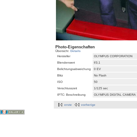
Photo-Eigenschaften
Übersicht
Details
Hersteller
OLYMPUS CORPORATION
Blendenwert
f/3,1
Belichtungsabweichung
0 EV
Blitz
No Flash
ISO
50
Verschlusszeit
1/125 sec
IPTC: Beschreibung
OLYMPUS DIGITAL CAMERA
erste
vorherige