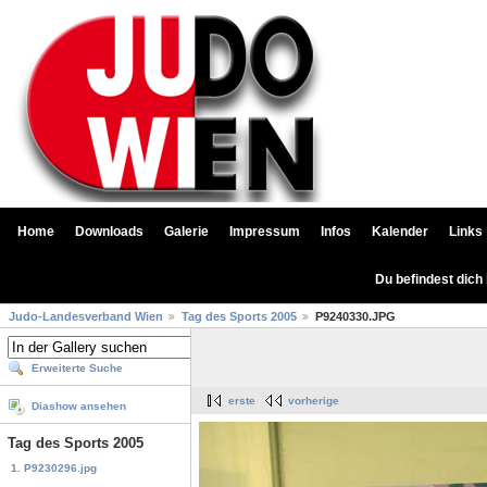
Home
Downloads
Galerie
Impressum
Infos
Kalender
Links
Du befindest dich
Judo-Landesverband Wien
Tag des Sports 2005
P9240330.JPG
Erweiterte Suche
erste
vorherige
Diashow ansehen
Tag des Sports 2005
1. P9230296.jpg
...