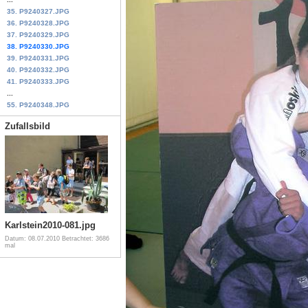
35. P9240327.JPG
36. P9240328.JPG
37. P9240329.JPG
38. P9240330.JPG
39. P9240331.JPG
40. P9240332.JPG
41. P9240333.JPG
...
55. P9240348.JPG
Zufallsbild
Karlstein2010-081.jpg
Datum: 08.07.2010
Betrachtet: 3686
mal