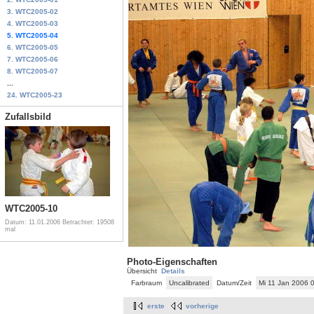
3. WTC2005-02
4. WTC2005-03
5. WTC2005-04
6. WTC2005-05
7. WTC2005-06
8. WTC2005-07
...
24. WTC2005-23
Zufallsbild
WTC2005-10
Datum: 11.01.2006
Betrachtet: 19508
mal
Photo-Eigenschaften
Übersicht
Details
Farbraum
Uncalibrated
Datum/Zeit
Mi 11 Jan 2006 
erste
vorherige