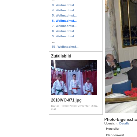
3. Weihnachtsf...
4. Weihnachtsf...
5. Weihnachtsf...
6. Weihnachtsf...
7. Weihnachtsf...
8. Weihnachtsf...
9. Weihnachtsf...
...
56. Weihnachtsf...
Zufallsbild
2010IVO-071.jpg
Datum: 19.09.2010
Betrachtet: 3394
mal
Photo-Eigenscha
Übersicht
Details
Hersteller
Blendenwert