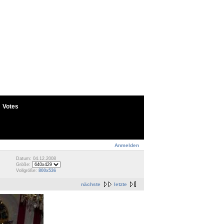
Votes
Anmelden
Datum: 04.12.2008
Größe:
Vollgröße:
800x536
nächste
letzte