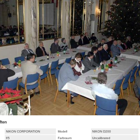
ften
NIKON CORPORATION
Modell
NIKON D200
f/5
Farbraum
Uncalibrated