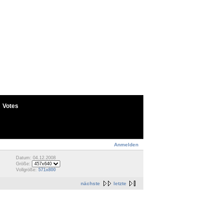
Votes
Anmelden
Datum: 04.12.2008
Größe:
Vollgröße:
571x800
nächste
letzte