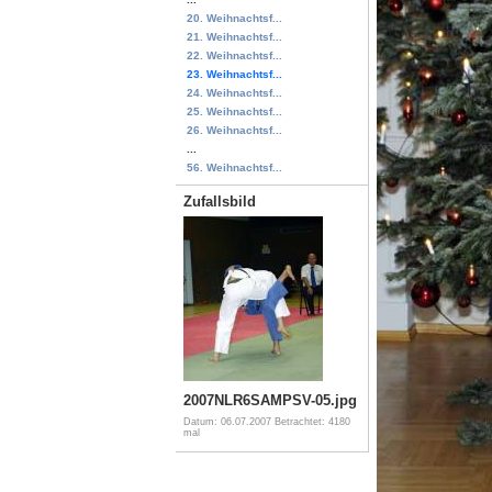
20. Weihnachtsf...
21. Weihnachtsf...
22. Weihnachtsf...
23. Weihnachtsf...
24. Weihnachtsf...
25. Weihnachtsf...
26. Weihnachtsf...
...
56. Weihnachtsf...
Zufallsbild
2007NLR6SAMPSV-05.jpg
Datum: 06.07.2007
Betrachtet: 4180
mal