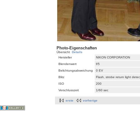
Photo-Eigenschaften
Übersicht
Details
Hersteller
NIKON CORPORATION
Blendenwert
f/5
Belichtungsabweichung
0 EV
Blitz
Flash, strobe return light dete
ISO
200
Verschlusszeit
1/60 sec
erste
vorherige