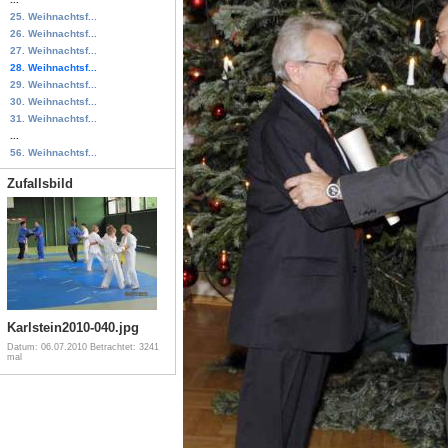
25. Weihnachtsf...
26. Weihnachtsf...
27. Weihnachtsf...
28. Weihnachtsf...
29. Weihnachtsf...
30. Weihnachtsf...
31. Weihnachtsf...
...
56. Weihnachtsf...
Zufallsbild
Karlstein2010-040.jpg
Datum: 06.07.2010
Betrachtet: 3241
mal