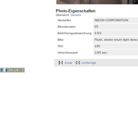
Photo-Eigenschaften
Übersicht
Details
Hersteller
NIKON CORPORATION
Blendenwert
f/5
Belichtungsabweichung
0 EV
Blitz
Flash, strobe return light dete
ISO
100
Verschlusszeit
1/60 sec
erste
vorherige