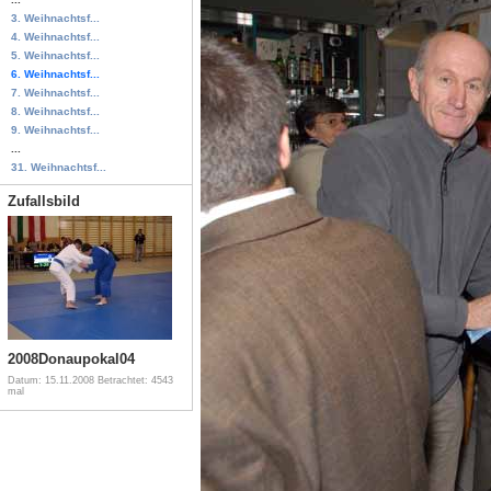
3. Weihnachtsf...
4. Weihnachtsf...
5. Weihnachtsf...
6. Weihnachtsf...
7. Weihnachtsf...
8. Weihnachtsf...
9. Weihnachtsf...
...
31. Weihnachtsf...
Zufallsbild
2008Donaupokal04
Datum: 15.11.2008
Betrachtet: 4543
mal