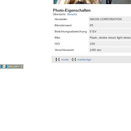
Photo-Eigenschaften
Übersicht
Details
Hersteller
NIKON CORPORATION
Blendenwert
f/5
Belichtungsabweichung
0 EV
Blitz
Flash, strobe return light dete
ISO
100
Verschlusszeit
1/60 sec
erste
vorherige