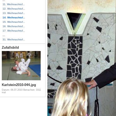
11. Weihnachtsf...
12. Weihnachtsf...
13. Weihnachtsf...
14. Weihnachtsf...
15. Weihnachtsf...
16. Weihnachtsf...
17. Weihnachtsf...
...
31. Weihnachtsf...
Zufallsbild
Karlstein2010-044.jpg
Datum: 06.07.2010
Betrachtet: 3311
mal