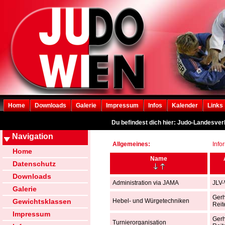
Home
Downloads
Galerie
Impressum
Infos
Kalender
Links
Du befindest dich hier: Judo-Landesver
Navigation
Allgemeines:
Info
Home
Name
Datenschutz
Downloads
Administration via JAMA
JLV
Galerie
Ger
Gewichtsklassen
Hebel- und Würgetechniken
Reit
Impressum
Ger
Turnierorganisation