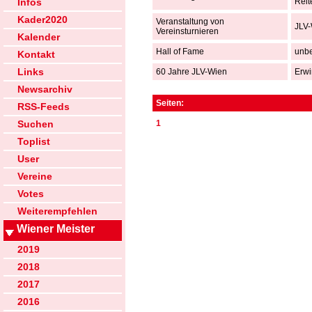
Infos
Reit
Kader2020
Veranstaltung von
JLV
Vereinsturnieren
Kalender
Hall of Fame
unb
Kontakt
Links
60 Jahre JLV-Wien
Erw
Newsarchiv
Seiten:
RSS-Feeds
Suchen
1
Toplist
User
Vereine
Votes
Weiterempfehlen
Wiener Meister
2019
2018
2017
2016