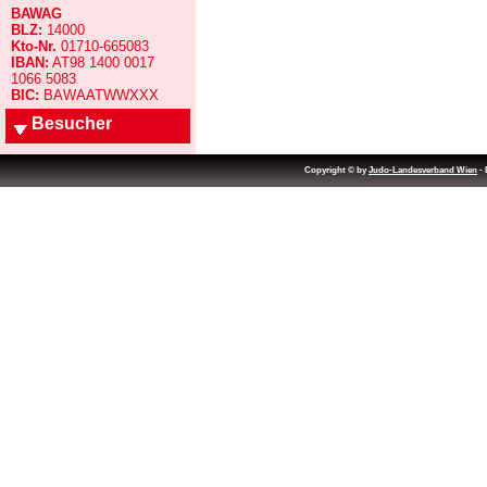
BAWAG
BLZ:
14000
Kto-Nr.
01710-665083
IBAN:
AT98 1400 0017
1066 5083
BIC:
BAWAATWWXXX
Besucher
Copyright © by
Judo-Landesverband Wien
- 