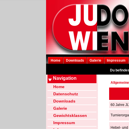
Home
Downloads
Galerie
Impressum
Du befindes
Navigation
Allgemeine
Home
Datenschutz
Downloads
60 Jahre J
Galerie
Gewichtsklassen
Turnierorga
Impressum
Hebel- und