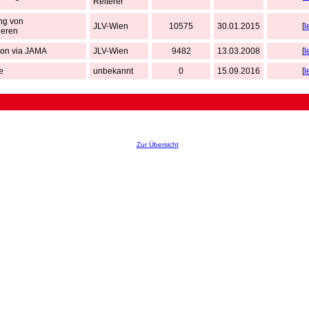
Reiterer
ng von
JLV-Wien
10575
30.01.2015
[
l
ieren
ion via JAMA
JLV-Wien
9482
13.03.2008
[
l
e
unbekannt
0
15.09.2016
[
l
Zur Übersicht