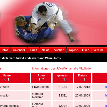
Infos
Kalender
Links
News
Suchen
Toplist
User
Vereine
t dich hier: Judo-Landesverband Wien - Infos
s:
Informationen des JLV-Wien an alle Mitglieder.
Name
Autor
gelesen
Datum
LV-Wien
Erwin Schön
27284
17.02.2018
[
l
Gerhard
nisation
13311
25.06.2009
[
l
Reiterer
Gerhard
 Würgetechniken
12994
10.03.2009
[
l