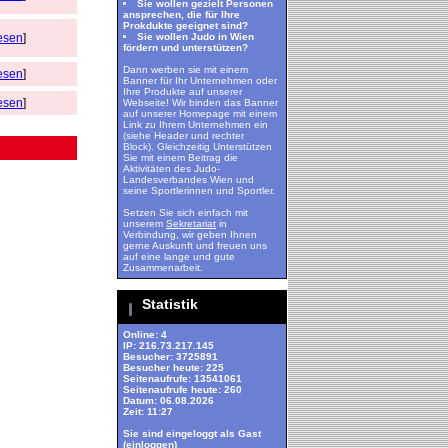
Sie wollen gezielt Personen
ansprechen, die für Ihre
Prokdukte geeignet sind?
esen
]
Sie wollen Judo in Wien
fördern und unterstützen?
Dann werben sie mit einem
esen
]
Banner für Ihr Unternehmen oder
Ihre Produkte auf unserer
esen
]
Webseite! Wir binden das Banner
auf unserer Homepage mit einem
Link zu Ihrem Unternehmen ein
(siehe Header und rechter
Block). Gleichzeitig Unterstützen
Sie mit einem Beitrag die
Aktivitäten des Judo-
Landesverbandes Wien und
seine Sportlerinnen und Sportler.
Setzen Sie sich einfach mit
unserem
Sekretariat
in
Verbindung, wir geben Ihnen
gerne Auskunft und freuen uns
auf eine lange und gute
Zusammenarbeit.
Statistik
Online: 4
IP: 216.73.217.145
Besucher: 3725891
Besucher heute: 225
Seitenaufrufe: 13541061
Seitenaufrufe heute: 260
Datum: 06.08.2026
Zeit: 11:27
Sie sind eingeloggt als Gast
(
einloggen
)