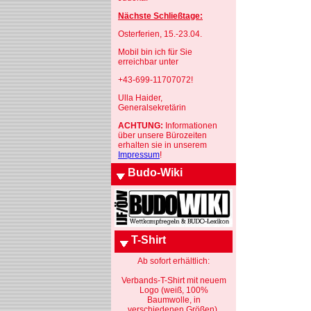
Nächste Schließtage:
Osterferien, 15.-23.04.
Mobil bin ich für Sie
erreichbar unter
+43-699-11707072!
Ulla Haider,
Generalsekretärin
ACHTUNG:
Informationen
über unsere Bürozeiten
erhalten sie in unserem
Impressum
!
Budo-Wiki
T-Shirt
Ab sofort erhältlich:
Verbands-T-Shirt mit neuem
Logo (weiß, 100%
Baumwolle, in
verschiedenen Größen).