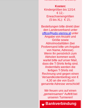
Kosten:
Kindergrößen bis 12/14:
€ 12,-
Erwachsenengrößen
(S bis XL): € 15,-
Bestellungen bitte direkt über
den Landesverband unter
office@judo-vienna.at
unter
Angabe von Anzahl und
Größe sowie
Abholmodalitäten (bei
Postversand bitte um Angabe
von Name, Adresse).
Wenn Ihr persönlich zum
Abholen kommen wollt,
wartet bitte auf unser Mail,
dass die T-Shirts fertig sind.
Andernfalls werden die
fertigen T-Shirts mit
Rechnung und gegen einen
Versandkostenbeitrag von €
4,30 an die von Euch
genannte Adresse verschickt!
Wir freuen uns auf einen
„gemeinsamen“ Auftritt bei
unseren Turnieren!
Bankverbindung