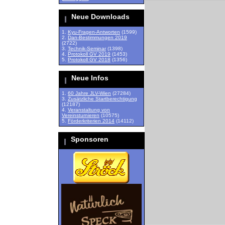
Neue Downloads
1.
Kyu-Fragen-Antworten
(1599)
2.
Dan-Bestimmungen 2019
(2722)
3.
Technik-Seminar
(1398)
4.
Protokoll GV 2019
(1453)
5.
Protokoll GV 2018
(1356)
Neue Infos
1.
60 Jahre JLV-Wien
(27284)
3.
Zusätzliche Startberechtigung
(12187)
4.
Veranstaltung von
Vereinsturnieren
(10575)
5.
Förderkriterien 2014
(14112)
Sponsoren