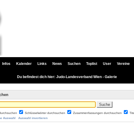
Infos
Kalender
Links
News
Suchen
Toplist
User
Vereine
Du befindest dich hier: Judo-Landesverband Wien - Galerie
uchen
durchsuchen
Schlüsselwörter durchsuchen
Zusammenfassungen durchsuchen
Tit
ne Auswahl
Auswahl invertieren