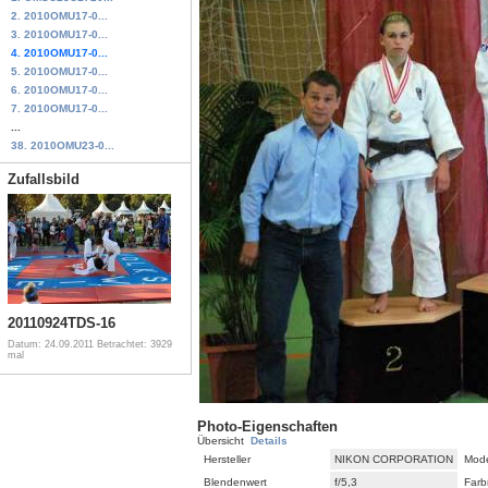
2. 2010OMU17-0...
3. 2010OMU17-0...
4. 2010OMU17-0...
5. 2010OMU17-0...
6. 2010OMU17-0...
7. 2010OMU17-0...
...
38. 2010OMU23-0...
Zufallsbild
20110924TDS-16
Datum: 24.09.2011
Betrachtet: 3929
mal
Photo-Eigenschaften
Übersicht
Details
Hersteller
NIKON CORPORATION
Mode
Blendenwert
f/5,3
Farb