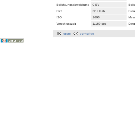
Belichtungsabweichung
0 EV
Beli
Blitz
No Flash
Bren
ISO
1600
Mes
Verschlusszeit
1/160 sec
Datu
erste
vorherige