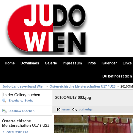
Home
Downloads
Galerie
Impressum
Infos
Kalender
Links
Du befindest dich
Judo-Landesverband Wien
Österreichische Meisterschaften U17 / U23
2010OM
2010OMU17-003.jpg
Erweiterte Suche
erste
vorherige
Diashow ansehen
Österreichische
Meisterschaften U17 / U23
1. OMSU23U1720...