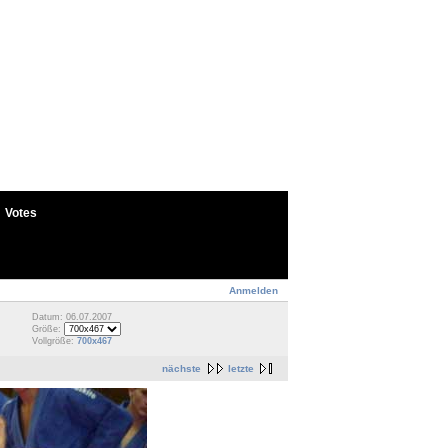
Votes
Anmelden
Datum: 06.07.2007
Größe:
Vollgröße:
700x467
nächste
letzte