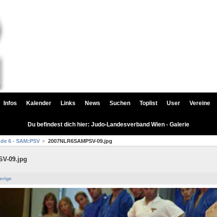
Infos
Kalender
Links
News
Suchen
Toplist
User
Vereine
Du befindest dich hier: Judo-Landesverband Wien - Galerie
nde 6 - SAM:PSV
2007NLR6SAMPSV-09.jpg
V-09.jpg
erige