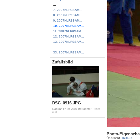
...
7. 2007NLR6SAM...
8. 2007NLR6SAM...
9. 2007NLR6SAM...
10. 2007NLR6SAM...
11. 2007NLR6SAM...
12. 2007NLR6SAM...
13. 2007NLR6SAM...
...
33. 2007NLR6SAM...
Zufallsbild
DSC_0916.JPG
Datum: 12.05.2007
Betrachtet: 1909
mal
Photo-Eigenscha
Übersicht
Details