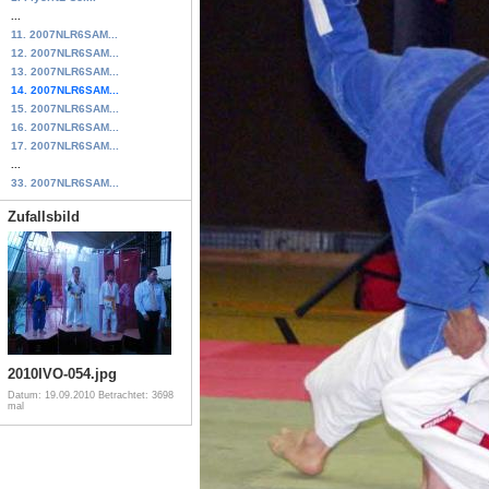
...
11. 2007NLR6SAM...
12. 2007NLR6SAM...
13. 2007NLR6SAM...
14. 2007NLR6SAM...
15. 2007NLR6SAM...
16. 2007NLR6SAM...
17. 2007NLR6SAM...
...
33. 2007NLR6SAM...
Zufallsbild
2010IVO-054.jpg
Datum: 19.09.2010
Betrachtet: 3698
mal