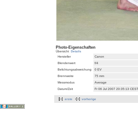
Photo-Eigenschaften
Übersicht
Details
Hersteller
Canon
Blendenwert
f/4
Belichtungsabweichung
0 EV
Brennweite
75 mm
Messmodus
Average
Datum/Zeit
Fr 06 Jul 2007 20:35:13 CES
erste
vorherige