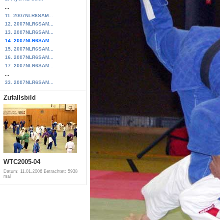
...
11. 2007NLR6SAM...
12. 2007NLR6SAM...
13. 2007NLR6SAM...
14. 2007NLR6SAM...
15. 2007NLR6SAM...
16. 2007NLR6SAM...
17. 2007NLR6SAM...
...
33. 2007NLR6SAM...
Zufallsbild
WTC2005-04
Datum: 11.01.2006
Betrachtet: 5938
mal