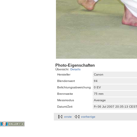
Photo-Eigenschaften
Übersicht
Details
Hersteller
Canon
Blendenwert
f/4
Belichtungsabweichung
0 EV
Brennweite
75 mm
Messmodus
Average
Datum/Zeit
Fr 06 Jul 2007 20:35:13 CES
erste
vorherige