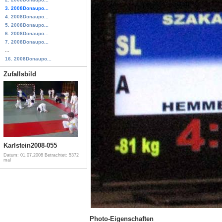
3. 2008Donaupo...
4. 2008Donaupo...
5. 2008Donaupo...
6. 2008Donaupo...
7. 2008Donaupo...
...
16. 2008Donaupo...
Zufallsbild
Karlstein2008-055
Datum: 01.07.2008
Betrachtet: 5372
mal
Photo-Eigenschaften