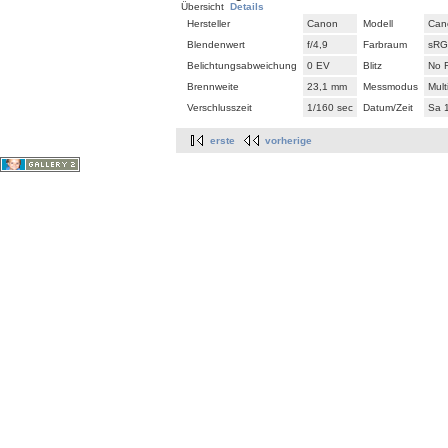
Übersicht
Details
Hersteller
Canon
Modell
Can
Blendenwert
f/4,9
Farbraum
sR
Belichtungsabweichung
0 EV
Blitz
No 
Brennweite
23,1 mm
Messmodus
Mul
Verschlusszeit
1/160 sec
Datum/Zeit
Sa 
erste
vorherige