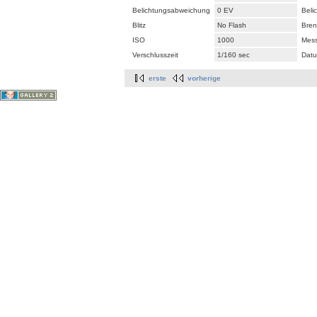
Belichtungsabweichung
0 EV
Beli
Blitz
No Flash
Bren
ISO
1000
Mes
Verschlusszeit
1/160 sec
Datu
erste
vorherige