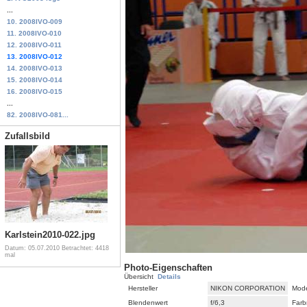
...
10. 2008IVO-009
11. 2008IVO-010
12. 2008IVO-011
13. 2008IVO-012
14. 2008IVO-013
15. 2008IVO-014
16. 2008IVO-015
...
82. 2008IVO-081...
Zufallsbild
Karlstein2010-022.jpg
Datum: 05.07.2010
Betrachtet: 4418
mal
Photo-Eigenschaften
Übersicht
Details
Hersteller
NIKON CORPORATION
Mode
Blendenwert
f/6,3
Farb