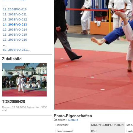
...
11. 2008IVO-010
12. 2008IVO-011
13. 2008IVO-012
14. 2008IVO-013
15. 2008IVO-014
16. 2008IVO-015
17. 2008IVO-016
...
82. 2008IVO-081...
Zufallsbild
TDS2006N28
Datum: 23.09.2006
Betrachtet: 3850
mal
Photo-Eigenschaften
Übersicht
Details
Hersteller
NIKON CORPORATION
Mode
Blendenwert
f/5,6
Farb