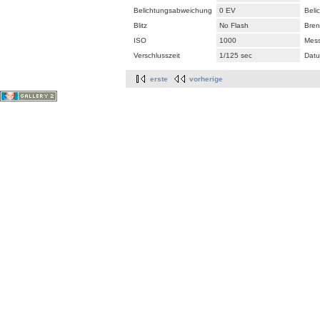
Belichtungsabweichung
0 EV
Beli
Blitz
No Flash
Bren
ISO
1000
Mes
Verschlusszeit
1/125 sec
Datu
erste
vorherige