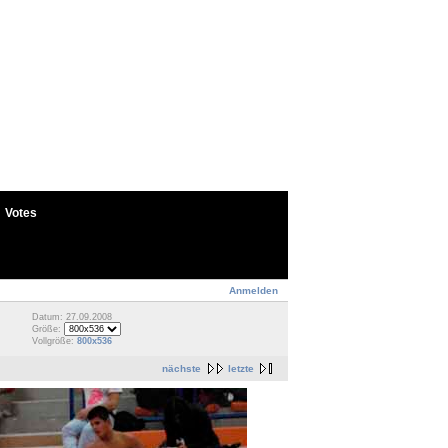
Votes
Anmelden
Datum: 27.09.2008
Größe:
Vollgröße:
800x536
nächste
letzte