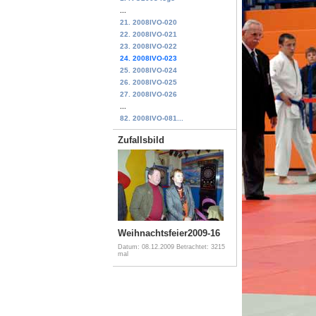
...
21. 2008IVO-020
22. 2008IVO-021
23. 2008IVO-022
24. 2008IVO-023
25. 2008IVO-024
26. 2008IVO-025
27. 2008IVO-026
...
82. 2008IVO-081...
Zufallsbild
Weihnachtsfeier2009-16
Datum: 08.12.2009
Betrachtet: 3215
mal