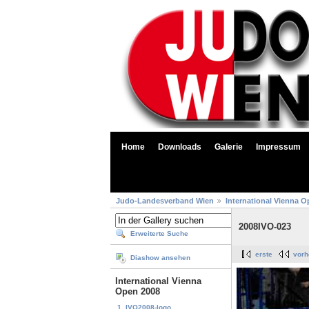
Home
Downloads
Galerie
Impressum
Judo-Landesverband Wien
International Vienna O
2008IVO-023
Erweiterte Suche
erste
vorh
Diashow ansehen
International Vienna
Open 2008
1. IVO2008-logo