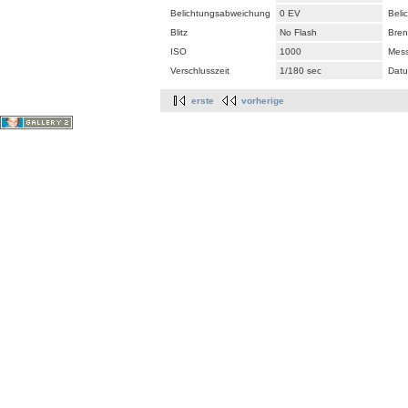
Belichtungsabweichung
0 EV
Beli
Blitz
No Flash
Bren
ISO
1000
Mes
Verschlusszeit
1/180 sec
Datu
erste
vorherige