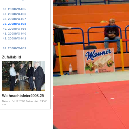
...
36. 2008IVO-035
37. 2008IVO-036
38. 2008IVO-037
39. 2008IVO-038
40. 2008IVO-039
41. 2008IVO-040
42. 2008IVO-041
...
82. 2008IVO-081...
Zufallsbild
Weihnachtsfeier2008-25
Datum: 04.12.2008
Betrachtet: 19360
mal