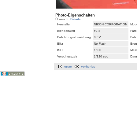
Photo-Eigenschaften
Übersicht
Details
Hersteller
NIKON CORPORATION
Mode
Blendenwert
f/2,8
Farb
Belichtungsabweichung
0 EV
Beli
Blitz
No Flash
Bren
ISO
1600
Mes
Verschlusszeit
1/320 sec
Datu
erste
vorherige