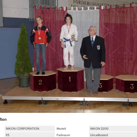
ften
NIKON CORPORATION
Modell
NIKON D200
f/5
Farbraum
Uncalibrated