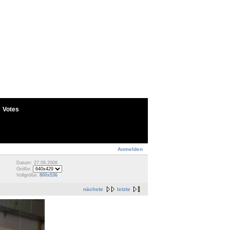
Votes
Anmelden
Datum: 27.09.2008
Größe:
Vollgröße:
800x536
nächste
letzte