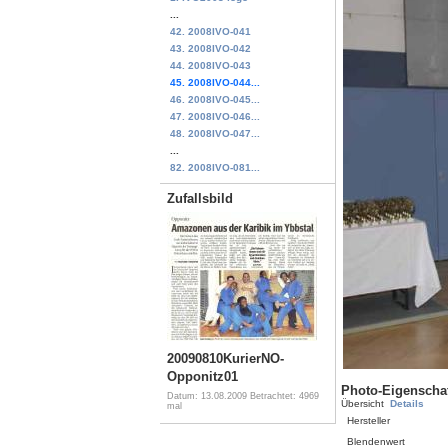
...
42. 2008IVO-041
43. 2008IVO-042
44. 2008IVO-043
45. 2008IVO-044...
46. 2008IVO-045...
47. 2008IVO-046...
48. 2008IVO-047...
...
82. 2008IVO-081...
Zufallsbild
20090810KurierNO-
Opponitz01
Photo-Eigenscha
Datum: 13.08.2009
Betrachtet: 4969
Übersicht
Details
mal
Hersteller
Blendenwert