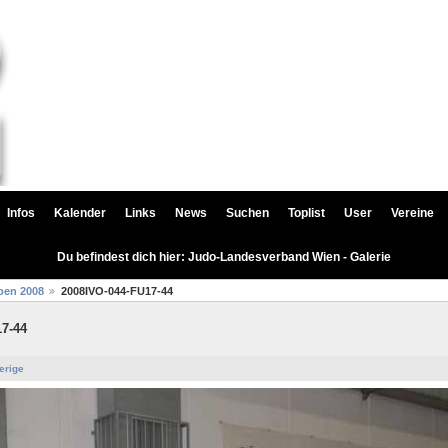
Infos
Kalender
Links
News
Suchen
Toplist
User
Vereine
Du befindest dich hier: Judo-Landesverband Wien - Galerie
pen 2008
2008IVO-044-FU17-44
7-44
erige