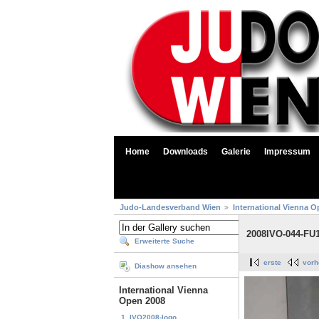
Home
Downloads
Galerie
Impressum
Judo-Landesverband Wien
International Vienna O
2008IVO-044-FU1
Erweiterte Suche
erste
vorh
Diashow ansehen
International Vienna
Open 2008
1. IVO2008-logo