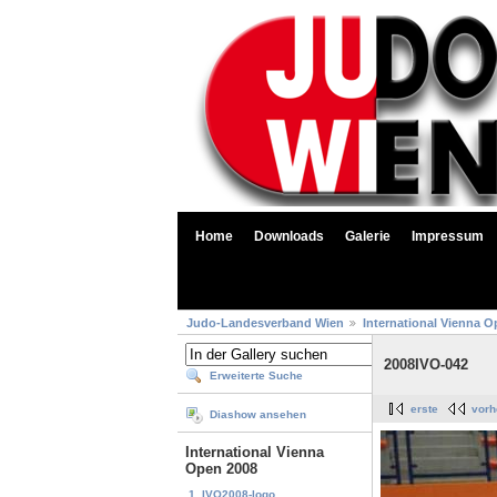
Home
Downloads
Galerie
Impressum
Judo-Landesverband Wien
International Vienna O
2008IVO-042
Erweiterte Suche
erste
vorh
Diashow ansehen
International Vienna
Open 2008
1. IVO2008-logo