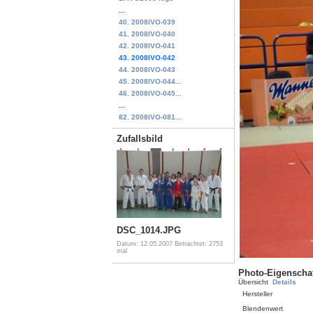
...
40. 2008IVO-039
41. 2008IVO-040
42. 2008IVO-041
43. 2008IVO-042
44. 2008IVO-043
45. 2008IVO-044...
46. 2008IVO-045...
...
82. 2008IVO-081...
Zufallsbild
DSC_1014.JPG
Datum: 12.05.2007
Betrachtet: 2753
mal
Photo-Eigenscha
Übersicht
Details
Hersteller
Blendenwert