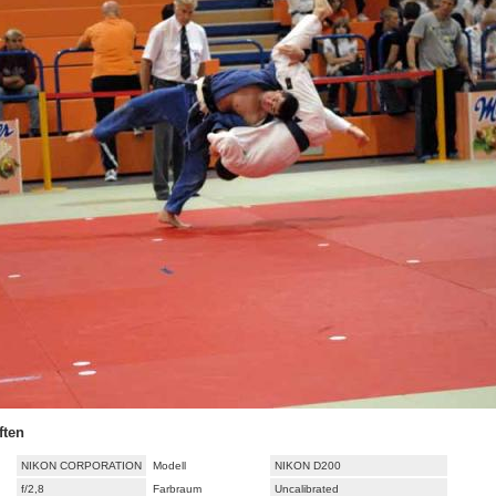
ften
NIKON CORPORATION
Modell
NIKON D200
f/2,8
Farbraum
Uncalibrated