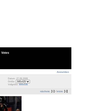
Votes
Anmelden
Datum: 27.09.2008
Größe:
Vollgröße:
800x536
nächste
letzte