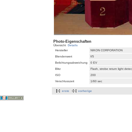
Photo-Eigenschaften
Übersicht
Details
Hersteller
NIKON CORPORATION
Blendenwert
f/5
Belichtungsabweichung
0 EV
Blitz
Flash, strobe return light dete
ISO
200
Verschlusszeit
1/60 sec
erste
vorherige