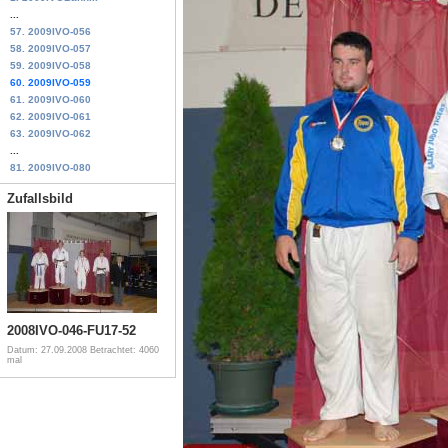
...
57. 2009IVO-056
58. 2009IVO-057
59. 2009IVO-058
60. 2009IVO-059
61. 2009IVO-060
62. 2009IVO-061
63. 2009IVO-062
...
81. 2009IVO-080
Zufallsbild
2008IVO-046-FU17-52
Datum: 27.09.2008
Betrachtet: 4060
mal