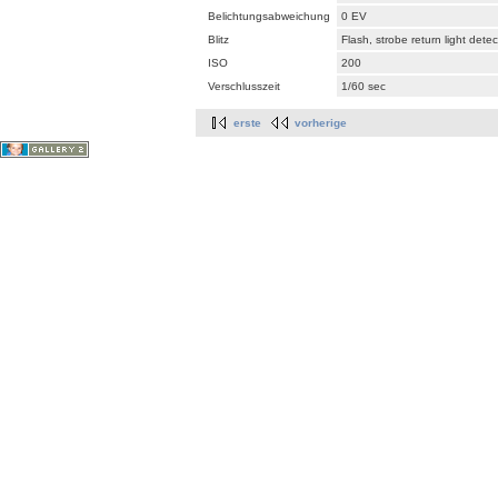
Belichtungsabweichung
0 EV
Blitz
Flash, strobe return light dete
ISO
200
Verschlusszeit
1/60 sec
erste
vorherige