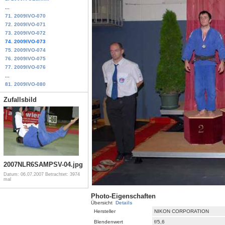
...
71. 2009IVO-070
72. 2009IVO-071
73. 2009IVO-072
74. 2009IVO-073
75. 2009IVO-074
76. 2009IVO-075
77. 2009IVO-076
...
81. 2009IVO-080
Zufallsbild
2007NLR6SAMPSV-04.jpg
Datum: 06.07.2007
Betrachtet: 3974
mal
Photo-Eigenschaften
Übersicht
Details
Hersteller
NIKON CORPORATION
Blendenwert
f/5,6