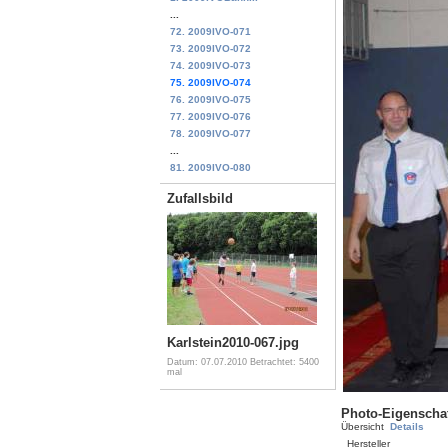
...
72. 2009IVO-071
73. 2009IVO-072
74. 2009IVO-073
75. 2009IVO-074
76. 2009IVO-075
77. 2009IVO-076
78. 2009IVO-077
...
81. 2009IVO-080
Zufallsbild
Karlstein2010-067.jpg
Datum: 07.07.2010
Betrachtet: 5400
mal
Photo-Eigenscha
Übersicht
Details
Hersteller