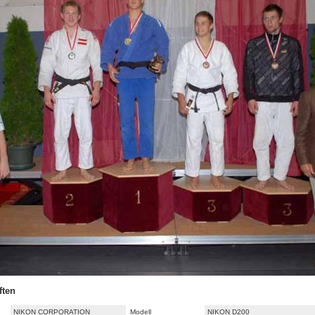
ften
NIKON CORPORATION
Modell
NIKON D200