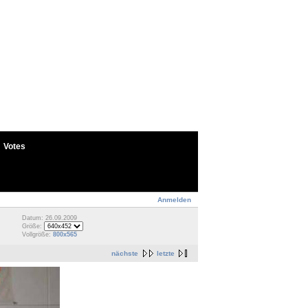
Votes
Anmelden
Datum: 26.09.2009
Größe:
Vollgröße:
800x565
nächste
letzte