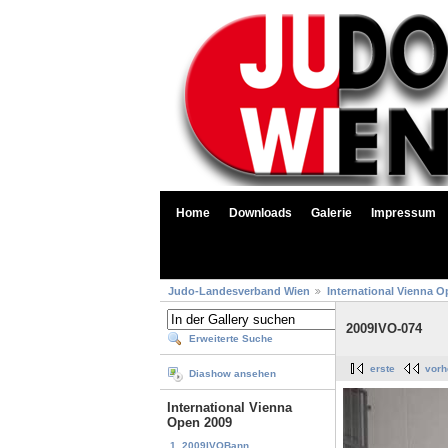
Home
Downloads
Galerie
Impressum
Judo-Landesverband Wien
International Vienna O
2009IVO-074
Erweiterte Suche
erste
vorh
Diashow ansehen
International Vienna
Open 2009
1. 2009IVOBann...