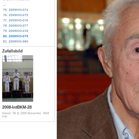
...
75. 2009IVO-074
76. 2009IVO-075
77. 2009IVO-076
78. 2009IVO-077
79. 2009IVO-078
80. 2009IVO-079
81. 2009IVO-080
Zufallsbild
2008-IntBKM-28
Datum: 09.11.2008
Betrachtet: 3504
mal