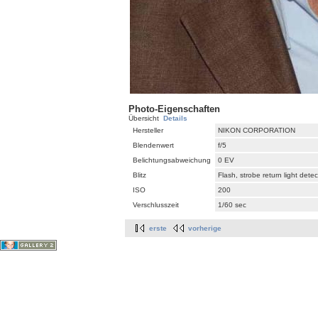
Photo-Eigenschaften
Übersicht
Details
Hersteller
NIKON CORPORATION
Blendenwert
f/5
Belichtungsabweichung
0 EV
Blitz
Flash, strobe return light dete
ISO
200
Verschlusszeit
1/60 sec
erste
vorherige