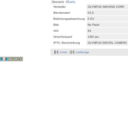
Übersicht
Details
Hersteller
OLYMPUS IMAGING CORP.
Blendenwert
f/3,3
Belichtungsabweichung
0 EV
Blitz
No Flash
ISO
64
Verschlusszeit
1/60 sec
IPTC: Beschreibung
OLYMPUS DIGITAL CAMERA
erste
vorherige