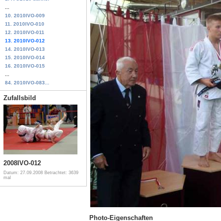
...
10. 2010IVO-009
11. 2010IVO-010
12. 2010IVO-011
13. 2010IVO-012
14. 2010IVO-013
15. 2010IVO-014
16. 2010IVO-015
...
84. 2010IVO-083...
Zufallsbild
2008IVO-012
Datum: 27.09.2008
Betrachtet: 3639
mal
Photo-Eigenschaften