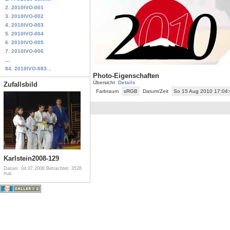
2. 2010IVO-001
3. 2010IVO-002
4. 2010IVO-003
5. 2010IVO-004
6. 2010IVO-005
7. 2010IVO-006
...
84. 2010IVO-083...
Photo-Eigenschaften
Übersicht
Details
Zufallsbild
Farbraum
sRGB
Datum/Zeit
So 15 Aug 2010 17:04
Karlstein2008-129
Datum: 04.07.2008
Betrachtet: 3526
mal