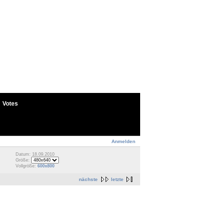
Votes
Anmelden
Datum: 18.09.2010
Größe:
Vollgröße:
600x800
nächste
letzte