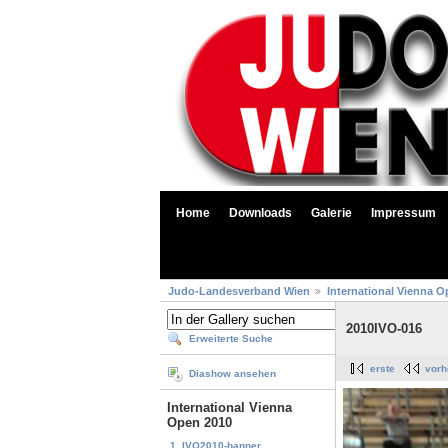
Home
Downloads
Galerie
Impressum
Judo-Landesverband Wien
International Vienna O
2010IVO-016
Erweiterte Suche
erste
vorh
Diashow ansehen
International Vienna
Open 2010
1. IVO2010-banner