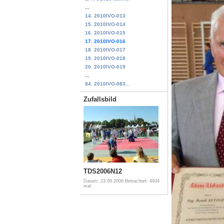
...
14. 2010IVO-013
15. 2010IVO-014
16. 2010IVO-015
17. 2010IVO-016
18. 2010IVO-017
19. 2010IVO-018
20. 2010IVO-019
...
84. 2010IVO-083...
Zufallsbild
TDS2006N12
Datum: 23.09.2006
Betrachtet: 4934
mal