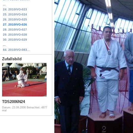
...
24. 2010IVO-023
25. 2010IVO-024
26. 2010IVO-025
27. 2010IVO-026
28. 2010IVO-027
29. 2010IVO-028
30. 2010IVO-029
...
84. 2010IVO-083...
Zufallsbild
TDS2006N24
Datum: 23.09.2006
Betrachtet: 4877
mal