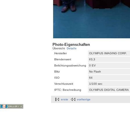
Photo-Eigenschaften
Übersicht
Details
Hersteller
OLYMPUS IMAGING CORP.
Blendenwert
f/3,3
Belichtungsabweichung
0 EV
Blitz
No Flash
ISO
64
Verschlusszeit
1/100 sec
IPTC: Beschreibung
OLYMPUS DIGITAL CAMERA
erste
vorherige