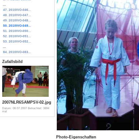
...
47. 2010IVO-046...
48. 2010IVO-047...
49. 2010IVO-048...
50. 2010IVO-049...
51. 2010IVO-050...
52. 2010IVO-051...
53. 2010IVO-052...
...
84. 2010IVO-083...
Zufallsbild
2007NLR6SAMPSV-02.jpg
Datum: 06.07.2007
Betrachtet: 3894
mal
Photo-Eigenschaften