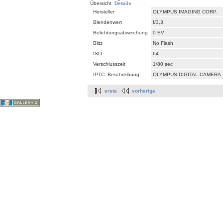
Übersicht
Details
Hersteller
OLYMPUS IMAGING CORP.
Blendenwert
f/3,3
Belichtungsabweichung
0 EV
Blitz
No Flash
ISO
64
Verschlusszeit
1/80 sec
IPTC: Beschreibung
OLYMPUS DIGITAL CAMERA
erste
vorherige