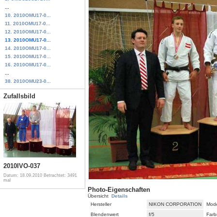
...
10. 2010OMU17-0...
11. 2010OMU17-0...
12. 2010OMU17-0...
13. 2010OMU17-0...
14. 2010OMU17-0...
15. 2010OMU17-0...
16. 2010OMU17-0...
...
38. 2010OMU23-0...
Zufallsbild
2010IVO-037
Datum: 18.09.2010
Betrachtet: 3491
mal
Photo-Eigenschaften
Übersicht
Details
Hersteller
NIKON CORPORATION
Mode
Blendenwert
f/5
Farb