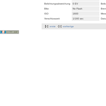
Belichtungsabweichung
0 EV
Beli
Blitz
No Flash
Bren
ISO
1600
Mes
Verschlusszeit
1/160 sec
Datu
erste
vorherige