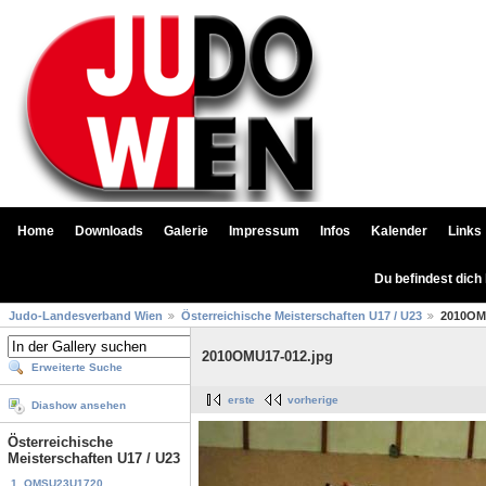
Home
Downloads
Galerie
Impressum
Infos
Kalender
Links
Du befindest dich
Judo-Landesverband Wien
Österreichische Meisterschaften U17 / U23
2010OM
2010OMU17-012.jpg
Erweiterte Suche
erste
vorherige
Diashow ansehen
Österreichische
Meisterschaften U17 / U23
1. OMSU23U1720...