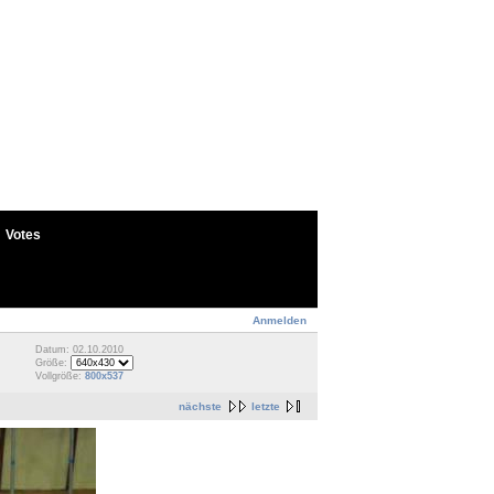
Votes
Anmelden
Datum: 02.10.2010
Größe:
Vollgröße:
800x537
nächste
letzte