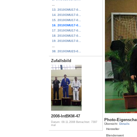
...
13. 2010OMU17-0...
14. 2010OMU17-0...
15. 2010OMU17-0...
16. 2010OMU17-0...
17. 2010OMU17-0...
18. 2010OMU17-0...
19. 2010OMU17-0...
...
38. 2010OMU23-0...
Zufallsbild
2008-IntBKM-47
Photo-Eigenscha
Datum: 09.11.2008
Betrachtet: 7397
Übersicht
Details
mal
Hersteller
Blendenwert