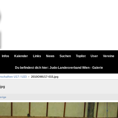
Infos
Kalender
Links
News
Suchen
Toplist
User
Vereine
Du befindest dich hier: Judo-Landesverband Wien - Galerie
rschaften U17 / U23
2010OMU17-015.jpg
jpg
erige