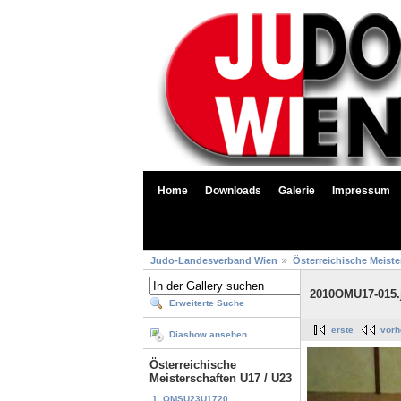
Home
Downloads
Galerie
Impressum
Judo-Landesverband Wien
Österreichische Meiste
2010OMU17-015.
Erweiterte Suche
erste
vorh
Diashow ansehen
Österreichische
Meisterschaften U17 / U23
1. OMSU23U1720...