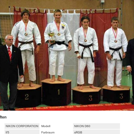
ften
NIKON CORPORATION
Modell
NIKON D60
f/5
Farbraum
sRGB